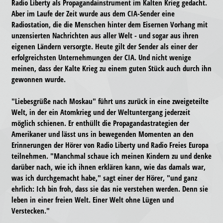
Radio Liberty als Propagandainstrument im Kalten Krieg gedacht.
Aber im Laufe der Zeit wurde aus dem CIA-Sender eine
Radiostation, die die Menschen hinter dem Eisernen Vorhang mit
unzensierten Nachrichten aus aller Welt - und sogar aus ihren
eigenen Ländern versorgte. Heute gilt der Sender als einer der
erfolgreichsten Unternehmungen der CIA. Und nicht wenige
meinen, dass der Kalte Krieg zu einem guten Stück auch durch ihn
gewonnen wurde.
"Liebesgrüße nach Moskau" führt uns zurück in eine zweigeteilte
Welt, in der ein Atomkrieg und der Weltuntergang jederzeit
möglich schienen. Er enthüllt die Propagandastrategien der
Amerikaner und lässt uns in bewegenden Momenten an den
Erinnerungen der Hörer von Radio Liberty und Radio Freies Europa
teilnehmen. "Manchmal schaue ich meinen Kindern zu und denke
darüber nach, wie ich ihnen erklären kann, wie das damals war,
was ich durchgemacht habe," sagt einer der Hörer, "und ganz
ehrlich: Ich bin froh, dass sie das nie verstehen werden. Denn sie
leben in einer freien Welt. Einer Welt ohne Lügen und
Verstecken."