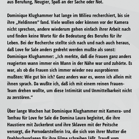
aus Berufung, Neugier, Spaß an der Sache oder Not.
Dominique Klughammer hat lange im Milieu recherchiert, bis sie
ihre „Heldinnen“ fand. Viele wollen oder können vor der Kamera
nicht sprechen, andere wiederum gehen einfach ihrer Arbeit nach
und finden keine Worte für die Bedeutung des Berufes für ihr
Leben. Bei der Recherche stellte sich nach und nach auch heraus,
daß Love for Sale anders gedreht werden mußte als sonst:
Dominique Klughammer: „Ich merkte, daß die Frauen ganz anders
reagierten wann immer ein Mann in der Nähe war und zuhörte. Es
war, als ob die Frauen sich immer wieder neu ausprobieren
mußten: Wie gut bin ich? Ganz anders war es, wenn ich allein mit
ihnen sprach. Da wußte ich, daß ich mit einem reinen Frauen-
Team drehen wollte, um diese Intimität und Unmittelbarkeit nicht
zu zerstören.“
Über lange Wochen hat Dominique Klughammer mit Kamera- und
Tonfrau für Love for Sale die Domina Laura begleitet, die ihre
Haustiere mit Zuckerbrot und ihre Sklaven mit der Peitsche
versorgt, die Pornodarstellerin Ira, die sich von ihrer Mutter die
Drehbuchvorlagen für ihre Filme schreiben läßt, Traudl vom